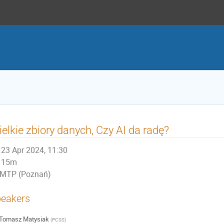
elkie zbiory danych, Czy AI da radę?
23 Apr 2024, 11:30
15m
MTP (Poznań)
eakers
Tomasz Matysiak
(
PCSS
)