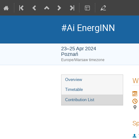
#Ai EnergINN
23–25 Apr 2024
Poznań
Europe/Warsaw timezone
Event
Wi
Overview
menu
Timetable
Contribution List
Sp