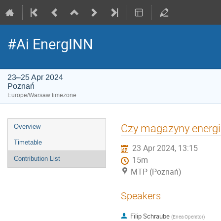
#Ai EnergINN
23–25 Apr 2024
Poznań
Europe/Warsaw timezone
Event
Czy magazyny energii
Overview
menu
Timetable
23 Apr 2024, 13:15
Contribution List
15m
MTP (Poznań)
Speakers
Filip Schraube
(
Enea Operator
)