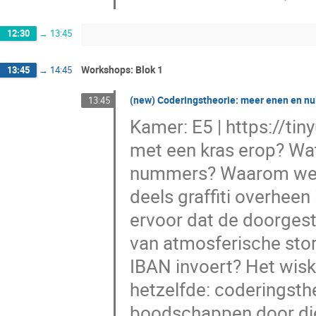
12:30
→
13:45
Workshops: Blok 1
13:45
→
14:45
(new) Coderingstheorie: meer enen en nul
13:45
Kamer: E5 | https://t
met een kras erop? Wat
nummers? Waarom werk
deels graffiti overhee
ervoor dat de doorgest
van atmosferische stor
IBAN invoert? Het wisk
hetzelfde: coderingsth
boodschappen door die