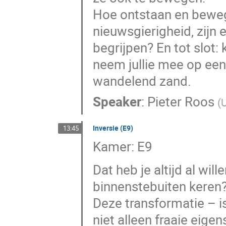
Hoe ontstaan en bewege
nieuwsgierigheid, zijn 
begrijpen? En tot slot:
neem jullie mee op een
wandelend zand.
Speaker
:
Pieter Roos
(
U
Inversie (E9)
13:45
Kamer: E9
Dat heb je altijd al wi
binnenstebuiten keren?’
Deze transformatie – is
niet alleen fraaie eig