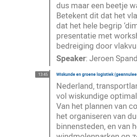
dus maar een beetje wa
Betekent dit dat het vl
dat het hele begrip ‘di
presentatie met worksh
bedreiging door vlakvu
Speaker
:
Jeroen Span
Wiskunde en groene logistiek (geannulee
13:45
Nederland, transportla
vol wiskundige optimali
Van het plannen van co
het organiseren van du
binnensteden, en van 
windmolenparken op zee