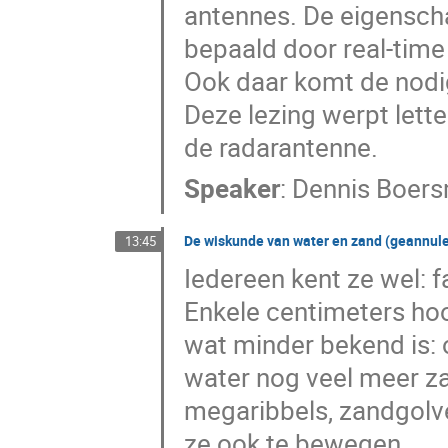
antennes. De eigensch
bepaald door real-time
Ook daar komt de nodig
Deze lezing werpt letter
de radarantenne.
Speaker
:
Dennis Boer
De wiskunde van water en zand (geannul
13:45
Iedereen kent ze wel: 
Enkele centimeters hoo
wat minder bekend is: 
water nog veel meer zan
megaribbels, zandgolven
ze ook te bewegen.