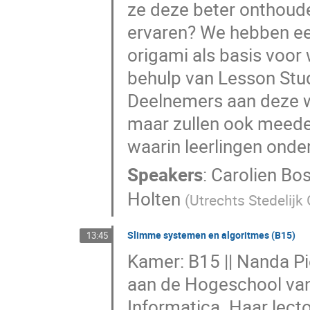
ze deze beter onthoud
ervaren? We hebben een
origami als basis voor
behulp van Lesson Stud
Deelnemers aan deze wo
maar zullen ook meede
waarin leerlingen onde
Speakers
:
Carolien Bo
Holten
(
Utrechts Stedelij
Slimme systemen en algoritmes (B15)
13:45
Kamer: B15 || Nanda Pi
aan de Hogeschool va
Informatica. Haar lecto