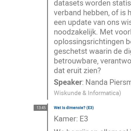
datasets worden stati
verband hebben, of is 
een update van ons wi
noodzakelijk. Met voo
oplossingsrichtingen b
geschetst waarin de di
betrouwbare, verantwo
dat eruit zien?
Speaker
:
Nanda Piers
Wiskunde & Informatica
)
Wat is dimensie? (E3)
13:45
Kamer: E3