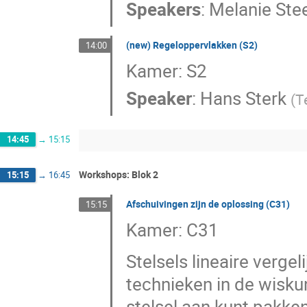
Speakers
:
Melanie Ste
(new) Regeloppervlakken (S2)
14:00
Kamer: S2
Speaker
:
Hans Sterk
(
T
14:45
→
15:15
Workshops: Blok 2
15:15
→
16:45
Afschuivingen zijn de oplossing (C31)
15:15
Kamer: C31
Stelsels lineaire verge
technieken in de wisku
stelsel aan kunt pakken