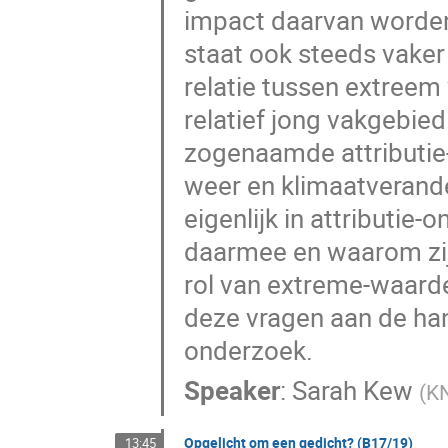
impact daarvan worden
staat ook steeds vaker
relatie tussen extreem
relatief jong vakgebied
zogenaamde attributie-
weer en klimaatverand
eigenlijk in attributi
daarmee en waarom zijn
rol van extreme-waard
deze vragen aan de han
onderzoek.
Speaker
:
Sarah Kew
(
K
Opgelicht om een gedicht? (B17/19)
13:45