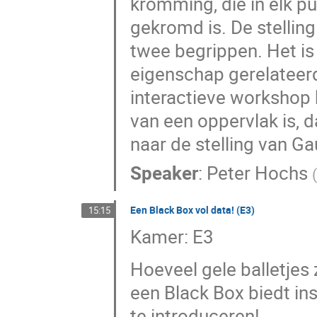
kromming, die in elk p
gekromd is. De stellin
twee begrippen. Het is
eigenschap gerelateerd
interactieve workshop k
van een oppervlak is, d
naar de stelling van G
Speaker
:
Peter Hochs
(
Een Black Box vol data! (E3)
15:15
Kamer: E3
Hoeveel gele balletjes
een Black Box biedt i
te introduceren!