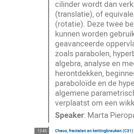
cilinder wordt dan verk
(translatie), of equival
(rotatie). Deze twee b
kunnen worden gebruik
geavanceerde oppervl
zoals parabolen, hyper
algebra, analyse en me
herontdekken, beginne
paraboloïde en de hyper
algemene parametrisc
verplaatst om een wikk
Speaker
:
Marta Pierop
Chaos, fractalen en kettingbreuken (C31)
13:45