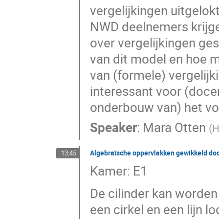
vergelijkingen uitgelo
NWD deelnemers krijgen
over vergelijkingen ge
van dit model en hoe m
van (formele) vergelij
interessant voor (docen
onderbouw van) het vo
Speaker
:
Mara Otten
(
H
Algebraïsche oppervlakken gewikkeld do
13:45
Kamer: E1
De cilinder kan worde
een cirkel en een lijn l