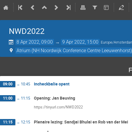
NWD2022
8 Apr 2022, 09:00
→
9 Apr 2022, 15:00
Europe/Amsterda
Atrium (NH Noordwijk Conference Centre Leeuwenhorst
F
Incheckbalie opent
09:00
→
10:45
Opening: Jan Beuving
11:00
→
11:15
https://tinyurl.com/NWD2022
Plenaire lezing: Sandjai Bhulai en Rob van der Mei
11:15
→
12:15