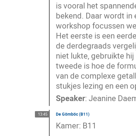
is vooral het spannen
bekend. Daar wordt in
workshop focussen we
Het eerste is een eer
de derdegraads vergeli
niet lukte, gebruikte h
tweede is hoe de formu
van de complexe getall
stukjes lezing en een 
Speaker
:
Jeanine Dae
De Gömböc (B11)
13:45
Kamer: B11