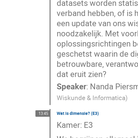
datasets worden stati
verband hebben, of is 
een update van ons wi
noodzakelijk. Met voo
oplossingsrichtingen b
geschetst waarin de di
betrouwbare, verantwo
dat eruit zien?
Speaker
:
Nanda Piers
Wiskunde & Informatica
)
Wat is dimensie? (E3)
13:45
Kamer: E3