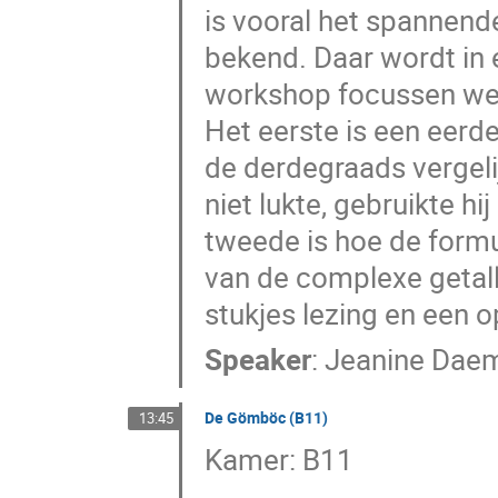
is vooral het spannen
bekend. Daar wordt in
workshop focussen we
Het eerste is een eer
de derdegraads vergeli
niet lukte, gebruikte h
tweede is hoe de formu
van de complexe getall
stukjes lezing en een 
Speaker
:
Jeanine Dae
De Gömböc (B11)
13:45
Kamer: B11