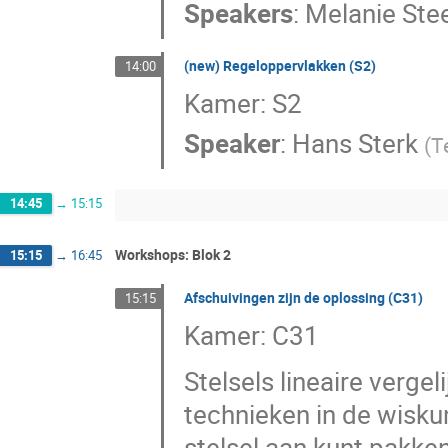
Speakers
:
Melanie Ste
(new) Regeloppervlakken (S2)
14:00
Kamer: S2
Speaker
:
Hans Sterk
(
T
14:45
→
15:15
Workshops: Blok 2
15:15
→
16:45
Afschuivingen zijn de oplossing (C31)
15:15
Kamer: C31
Stelsels lineaire verge
technieken in de wisku
stelsel aan kunt pakken