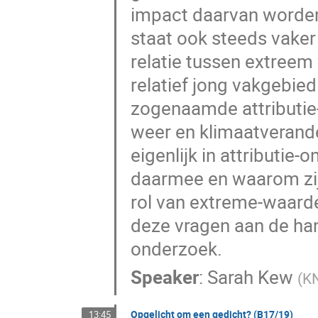
impact daarvan worden
staat ook steeds vaker
relatie tussen extreem
relatief jong vakgebied
zogenaamde attributie-
weer en klimaatverand
eigenlijk in attributi
daarmee en waarom zijn
rol van extreme-waard
deze vragen aan de han
onderzoek.
Speaker
:
Sarah Kew
(
K
Opgelicht om een gedicht? (B17/19)
13:45