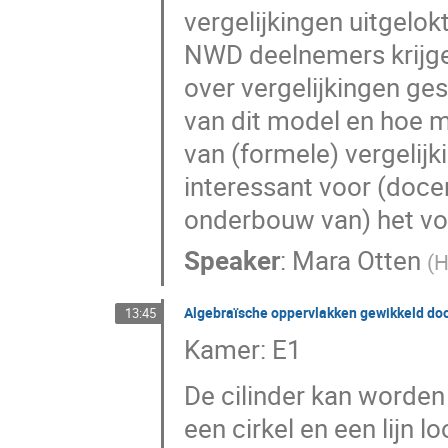
vergelijkingen uitgelo
NWD deelnemers krijgen
over vergelijkingen ge
van dit model en hoe m
van (formele) vergelij
interessant voor (docen
onderbouw van) het vo
Speaker
:
Mara Otten
(
H
Algebraïsche oppervlakken gewikkeld do
13:45
Kamer: E1
De cilinder kan worde
een cirkel en een lijn l