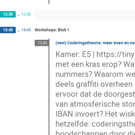
12:30
→
13:45
Workshops: Blok 1
13:45
→
14:45
(new) Coderingstheorie: meer enen en nul
13:45
Kamer: E5 | https://t
met een kras erop? Wat
nummers? Waarom werk
deels graffiti overhee
ervoor dat de doorgest
van atmosferische stor
IBAN invoert? Het wisk
hetzelfde: coderingsth
boodschappen door die