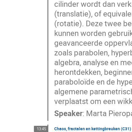
cilinder wordt dan verk
(translatie), of equival
(rotatie). Deze twee b
kunnen worden gebruik
geavanceerde oppervl
zoals parabolen, hyper
algebra, analyse en me
herontdekken, beginne
paraboloïde en de hyper
algemene parametrisc
verplaatst om een wikk
Speaker
:
Marta Pierop
Chaos, fractalen en kettingbreuken (C31)
13:45