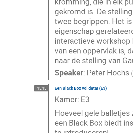
kromming, die in elk p
gekromd is. De stellin
twee begrippen. Het is
eigenschap gerelateerd
interactieve workshop k
van een oppervlak is, d
naar de stelling van G
Speaker
:
Peter Hochs
(
Een Black Box vol data! (E3)
15:15
Kamer: E3
Hoeveel gele balletjes
een Black Box biedt i
te introduceren!