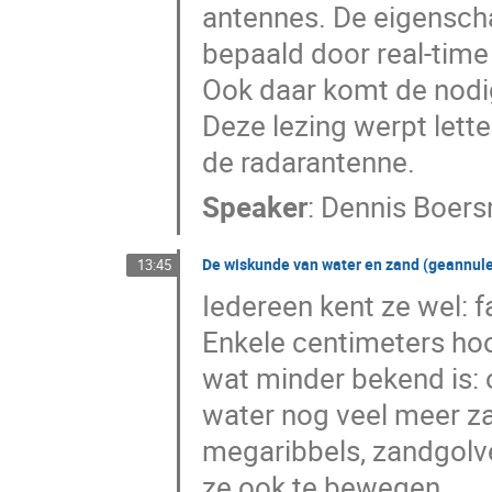
antennes. De eigensch
bepaald door real-time
Ook daar komt de nodig
Deze lezing werpt letter
de radarantenne.
Speaker
:
Dennis Boer
De wiskunde van water en zand (geannul
13:45
Iedereen kent ze wel: 
Enkele centimeters hoo
wat minder bekend is: 
water nog veel meer zan
megaribbels, zandgolven
ze ook te bewegen.