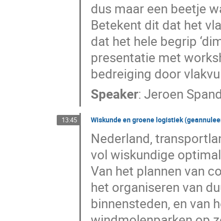
dus maar een beetje wa
Betekent dit dat het vl
dat het hele begrip ‘di
presentatie met worksh
bedreiging door vlakvu
Speaker
:
Jeroen Span
Wiskunde en groene logistiek (geannulee
13:45
Nederland, transportla
vol wiskundige optimali
Van het plannen van co
het organiseren van du
binnensteden, en van 
windmolenparken op zee