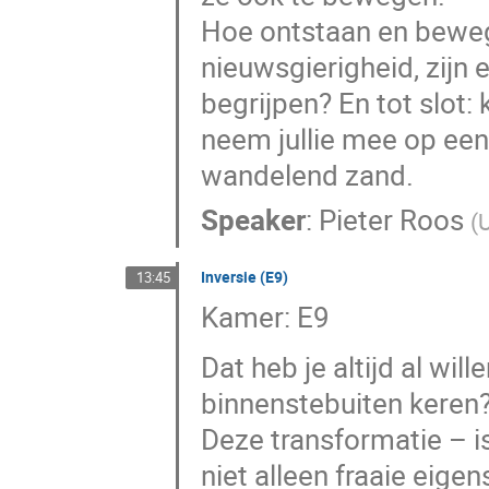
Hoe ontstaan en bewege
nieuwsgierigheid, zijn 
begrijpen? En tot slot:
neem jullie mee op een
wandelend zand.
Speaker
:
Pieter Roos
(
U
Inversie (E9)
13:45
Kamer: E9
Dat heb je altijd al wi
binnenstebuiten keren?’
Deze transformatie – is
niet alleen fraaie eig