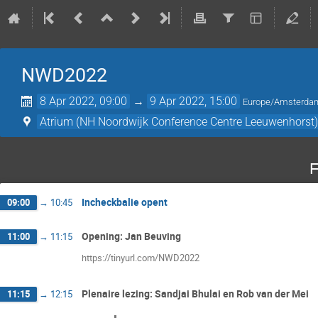
NWD2022
8 Apr 2022, 09:00
→
9 Apr 2022, 15:00
Europe/Amsterda
Atrium (NH Noordwijk Conference Centre Leeuwenhorst
F
Incheckbalie opent
09:00
→
10:45
Opening: Jan Beuving
11:00
→
11:15
https://tinyurl.com/NWD2022
Plenaire lezing: Sandjai Bhulai en Rob van der Mei
11:15
→
12:15