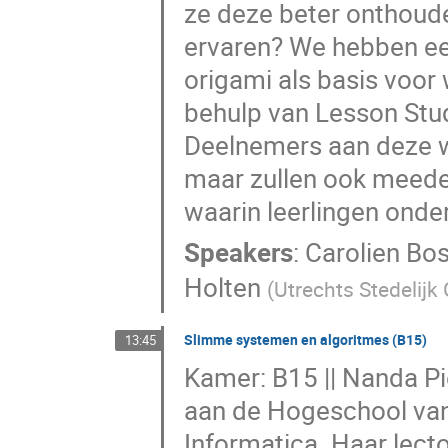
ze deze beter onthoud
ervaren? We hebben een
origami als basis voor
behulp van Lesson Stud
Deelnemers aan deze wo
maar zullen ook meede
waarin leerlingen onde
Speakers
:
Carolien Bo
Holten
(
Utrechts Stedelij
Slimme systemen en algoritmes (B15)
13:45
Kamer: B15 || Nanda Pi
aan de Hogeschool va
Informatica. Haar lecto