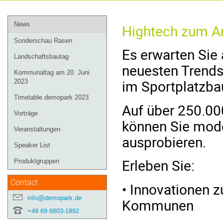
Event
News
Hightech zum An
menu
Sonderschau Rasen
Es erwarten Sie
Landschaftsbautag
neuesten Trends
Kommunaltag am 20. Juni
im Sportplatzba
2023
Timetable demopark 2023
Auf über 250.00
Vorträge
können Sie mode
Veranstaltungen
ausprobieren.
Speaker List
Erleben Sie:
Produktgruppen
Contact
• Innovationen z
info@demopark.de
Kommunen
+49 69 6603-1892