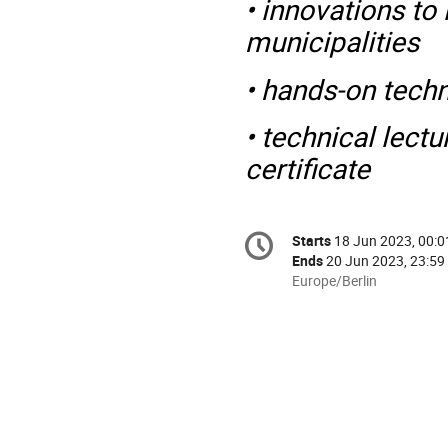
• innovations to
municipalities
• hands-on techn
• technical lectu
certificate
Conference
Starts
18 Jun 2023, 00:0
Date/Time
information
Ends
20 Jun 2023, 23:59
All
Europe/Berlin
times
are
in
Europe/Berlin