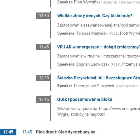
Speaker
:
Piotr Wyrwiński
(
ekspert ds. sztucznej intel
Wielkie zbiory danych, Czy AI da radę?
11:30
Zastosowania zaawansowanej analityki danych, 
Speakers
:
Tomasz Matysiak
,
Piotr Wyrw
(
PCSS
)
VR i AR w energetyce – dokąd zmierzamy
11:45
Zastosowania wirtualnej i rozszerzonej rzeczy
Speakers
:
Bogdan Ludwiczak
,
Przemysł
(
PCSS
)
Ścieżka Przyszłości: AI i Bezzałogowe Sta
12:00
Speaker
:
Przemysław Starzyński
(
Enea Operator
)
QUIZ i podsumowanie bloku
12:15
Weź udział w quizie na: https://www.energinn.i
Wygraj atrakcyjne nagrody!
Blok drugi: Sieć dystrybucyjna
12:45
→
13:45