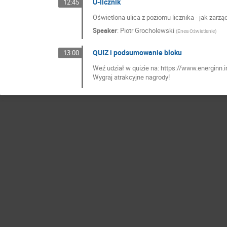
U-licznik
12:45
Oświetlona ulica z poziomu licznika - jak zarz
Speaker
:
Piotr Grocholewski
(
Enea Oświetlenie
)
QUIZ i podsumowanie bloku
13:00
Weź udział w quizie na: https://www.energinn.
Wygraj atrakcyjne nagrody!