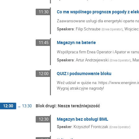
Co ma wspólnego prognoza pogody z ele
11:30
Zaawansowane usługi dla energetyki oparte n
Speakers
:
Filip Schraube
,
Wojciec
(
Enea Operator
)
Magazyn na baterie
11:45
Współpraca firm Enea Operator i Apator w ram
Speakers
:
Artur Andrzejewski
,
Mar
(
Enea Operator
)
QUIZ i podsumowanie bloku
12:00
Weź udział w quizie na: https://www.energinn.i
Wygraj atrakcyjne nagrody!
Blok drugi: Nasza teraźniejszość
12:30
→
13:30
Magazyn bez obsługi BML
12:30
Speaker
:
Krzysztof Frontczak
(
Enea Operator
)