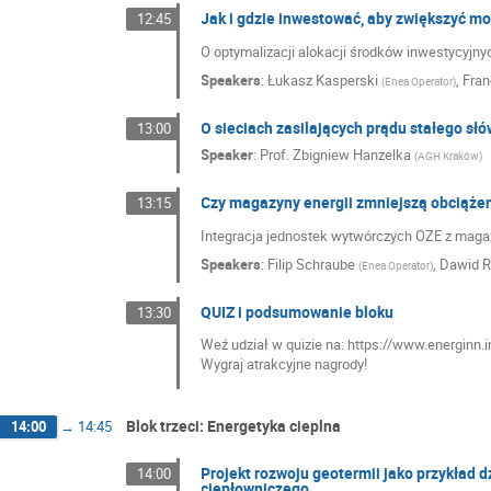
Jak i gdzie inwestować, aby zwiększyć mo
12:45
O optymalizacji alokacji środków inwestycyjny
Speakers
:
Łukasz Kasperski
,
Fran
(
Enea Operator
)
O sieciach zasilających prądu stałego słó
13:00
Speaker
:
Prof.
Zbigniew Hanzelka
(
AGH Kraków
)
Czy magazyny energii zmniejszą obciążeni
13:15
Integracja jednostek wytwórczych OZE z magazy
Speakers
:
Filip Schraube
,
Dawid 
(
Enea Operator
)
QUIZ i podsumowanie bloku
13:30
Weź udział w quizie na: https://www.energinn.i
Wygraj atrakcyjne nagrody!
Blok trzeci: Energetyka cieplna
14:00
→
14:45
Projekt rozwoju geotermii jako przykład 
14:00
ciepłowniczego