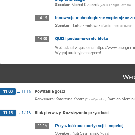
Speaker
:
Michał Dziennik
(
Veolia Energia Poznań
)
Innowacje technologiczne wspierające z
14:15
Speaker
:
Bartosz Gutowski
(
Veolia Energia Poznań
)
QUIZ i podsumowanie bloku
14:30
Weź udział w quizie na: https://www.energinn.
Wygraj atrakcyjne nagrody!
Wed
Powitanie gości
11:00
→
11:15
Conveners
:
Katarzyna Kostrz
,
Damian Niemir
(
Enea Operator
)
(
Blok pierwszy: Rozwiązania przyszłości
11:15
→
12:15
Przyszłość paszportyzacji i inspekcji
11:15
Speaker
:
Piotr Szymaniak
(
PCSS
)