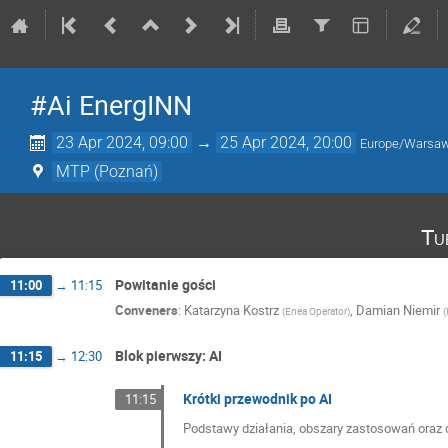
#Ai EnergINN
23 Apr 2024, 09:00
→
25 Apr 2024, 20:00
Europe/Warsa
MTP (Poznań)
Tu
Powitanie gości
11:00
→
11:15
Conveners
:
Katarzyna Kostrz
,
Damian Niemir
(
Enea Operator
)
(
Blok pierwszy: AI
11:15
→
12:30
Krótki przewodnik po AI
11:15
Podstawy działania, obszary zastosowań oraz o